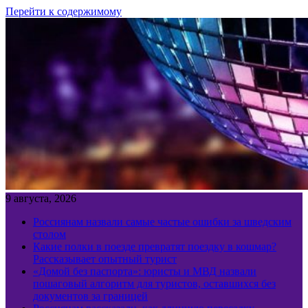
Перейти к содержимому
9 августа, 2026
Россиянам назвали самые частые ошибки за шведским
столом
Какие полки в поезде превратят поездку в кошмар?
Рассказывает опытный турист
«Домой без паспорта»: юристы и МВД назвали
пошаговый алгоритм для туристов, оставшихся без
документов за границей