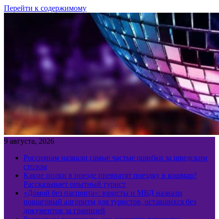
Перейти к содержимому
9 августа, 2026
Россиянам назвали самые частые ошибки за шведским
столом
Какие полки в поезде превратят поездку в кошмар?
Рассказывает опытный турист
«Домой без паспорта»: юристы и МВД назвали
пошаговый алгоритм для туристов, оставшихся без
документов за границей