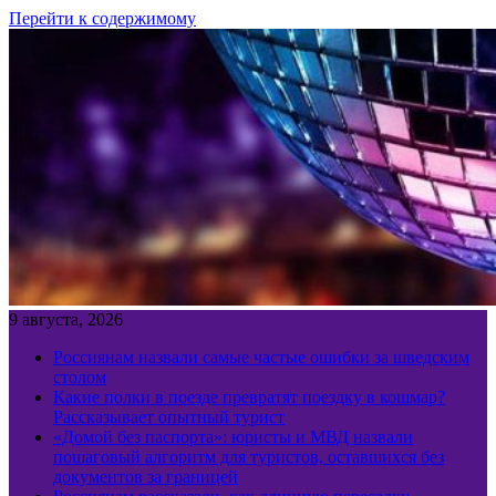
Перейти к содержимому
9 августа, 2026
Россиянам назвали самые частые ошибки за шведским
столом
Какие полки в поезде превратят поездку в кошмар?
Рассказывает опытный турист
«Домой без паспорта»: юристы и МВД назвали
пошаговый алгоритм для туристов, оставшихся без
документов за границей