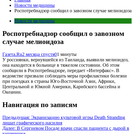
Новости медицины
Роспотребнадзор сообщил о завозном случае мелиоидоза
Новости медицины
Роспотребнадзор сообщил о завозном
случае мелиоидоза
Газета.Ru
2 месяца спустя
0
1 минуты
У россиянки, вернувшейся из Таиланда, выявили мелиоидоз,
она находится в больнице в тяжелом состоянии. Об этом
сообщили в Роспотребнадзоре, передает «Интерфакс». В
ведомстве призвали соблюдать меры профилактики болезни
при поездках в страны Юго-Восточной Азии, Африки,
Центральной и Южной Америки, Карибского бассейна и
Океании.
Навигация по записям
Предыдущая:
Экранизацию культовой игры Death Stranding
лишат графического насилия
Далее:
В Сергиевом Посаде врачи спасли пациента с дырой в
кишечнике