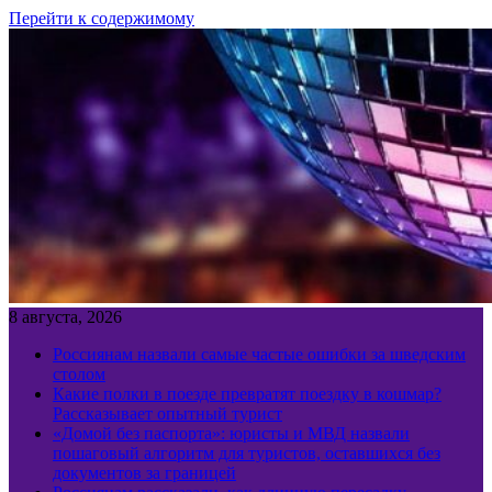
Перейти к содержимому
8 августа, 2026
Россиянам назвали самые частые ошибки за шведским
столом
Какие полки в поезде превратят поездку в кошмар?
Рассказывает опытный турист
«Домой без паспорта»: юристы и МВД назвали
пошаговый алгоритм для туристов, оставшихся без
документов за границей