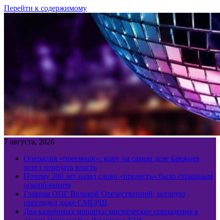
Перейти к содержимому
7 августа, 2026
Операция «преемник»: кому на самом деле Брежнев
хотел передать власть
Почему 300 лет назад слово «прелесть» было страшным
оскорблением
Главная ОПГ Великой Отечественной, которую
проглядел даже СМЕРШ
Два казнённых монарха: мистические совпадения в