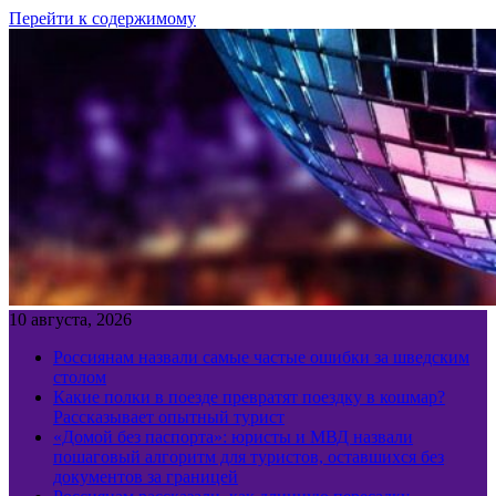
Перейти к содержимому
10 августа, 2026
Россиянам назвали самые частые ошибки за шведским
столом
Какие полки в поезде превратят поездку в кошмар?
Рассказывает опытный турист
«Домой без паспорта»: юристы и МВД назвали
пошаговый алгоритм для туристов, оставшихся без
документов за границей