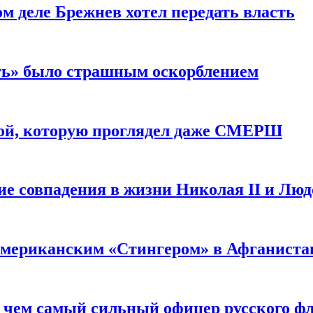
м деле Брежнев хотел передать власть
сть» было страшным оскорблением
ой, которую проглядел даже СМЕРШ
ие совпадения в жизни Николая II и Лю
 американским «Стингером» в Афганиста
: чем самый сильный офицер русского фл