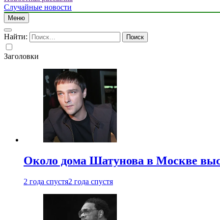
Случайные новости
Меню
Найти:
Заголовки
Около дома Шатунова в Москве выс
2 года спустя
2 года спустя