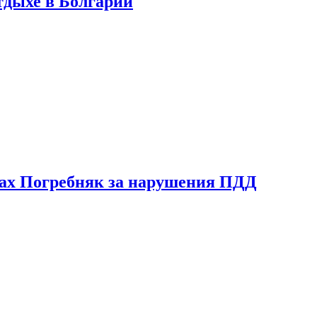
тдыхе в Болгарии
ах Погребняк за нарушения ПДД