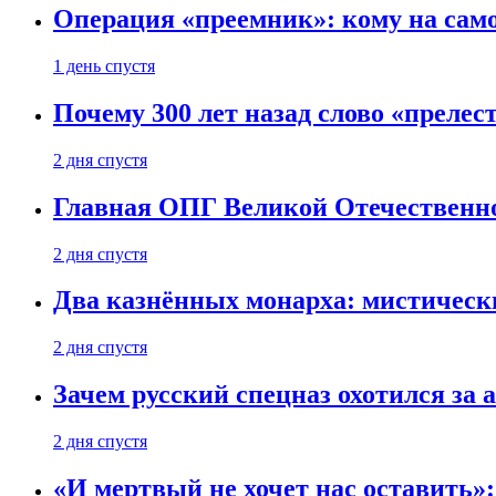
Операция «преемник»: кому на само
1 день спустя
Почему 300 лет назад слово «преле
2 дня спустя
Главная ОПГ Великой Отечественн
2 дня спустя
Два казнённых монарха: мистическ
2 дня спустя
Зачем русский спецназ охотился за
2 дня спустя
«И мертвый не хочет нас оставить»