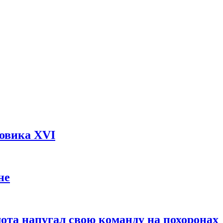
довика XVI
не
ота напугал свою команду на похоронах