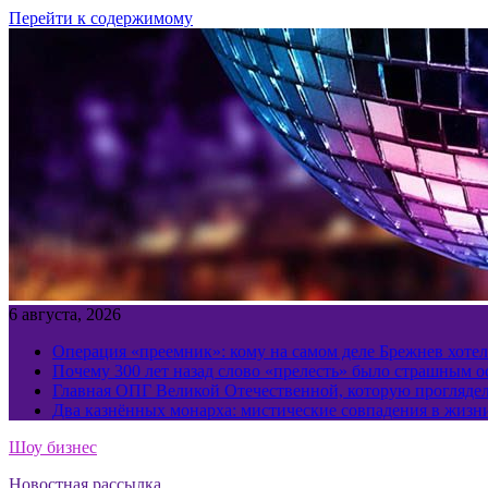
Перейти к содержимому
6 августа, 2026
Операция «преемник»: кому на самом деле Брежнев хотел
Почему 300 лет назад слово «прелесть» было страшным 
Главная ОПГ Великой Отечественной, которую прогляд
Два казнённых монарха: мистические совпадения в жизн
Шоу бизнес
Новостная рассылка