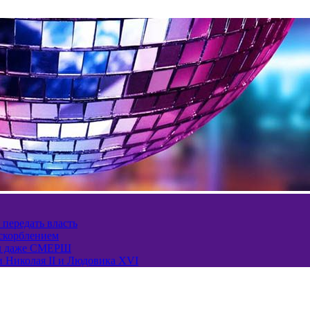
 передать власть
оскорблением
ел даже СМЕРШ
и Николая II и Людовика XVI