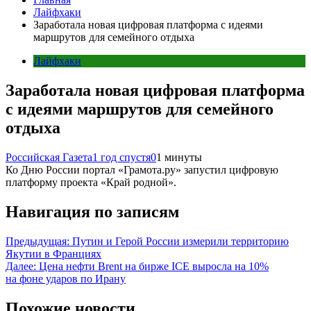
Лайфхаки
Заработала новая цифровая платформа с идеями
маршрутов для семейного отдыха
Лайфхаки
Заработала новая цифровая платформа
с идеями маршрутов для семейного
отдыха
Российская Газета
1 год спустя
0
1 минуты
Ко Дню России портал «Грамота.ру» запустил цифровую
платформу проекта «Край родной».
Навигация по записям
Предыдущая:
Путин и Герой России измерили территорию
Якутии в Франциях
Далее:
Цена нефти Brent на бирже ICE выросла на 10%
на фоне ударов по Ирану
Похожие новости