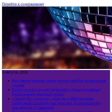
Перейти к содержимому
9 августа, 2026
Россиянам назвали самые частые ошибки за шведским
столом
Какие полки в поезде превратят поездку в кошмар?
Рассказывает опытный турист
«Домой без паспорта»: юристы и МВД назвали
пошаговый алгоритм для туристов, оставшихся без
документов за границей