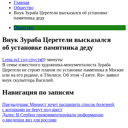
Главная
Общество
Внук Зураба Церетели высказался об установке
памятника деду
Общество
Внук Зураба Церетели высказался
об установке памятника деду
Lenta.ru
1 год спустя
0
1 минуты
В семье известного художника-монументалиста Зураба
Церетели не строят планов по установке памятника в Москве
или на его родине, в Тбилиси. Об этом «Газете. Ru» заявил
внук скульптора Василий.
Навигация по записям
Предыдущая:
Минюст хочет расширить список болезней,
с которыми не берут под арест
Далее:
В Сербии прокомментировали информацию
о введении виз для россиян