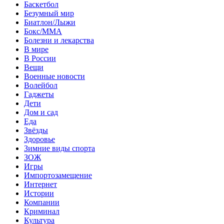
Баскетбол
Безумный мир
Биатлон/Лыжи
Бокс/MMA
Болезни и лекарства
В мире
В России
Вещи
Военные новости
Волейбол
Гаджеты
Дети
Дом и сад
Еда
Звёзды
Здоровье
Зимние виды спорта
ЗОЖ
Игры
Импортозамещение
Интернет
Истории
Компании
Криминал
Культура