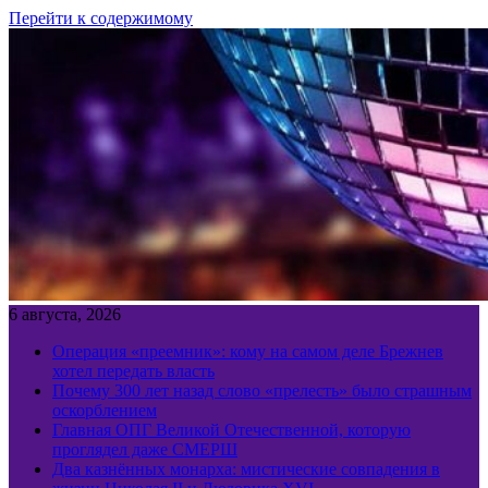
Перейти к содержимому
6 августа, 2026
Операция «преемник»: кому на самом деле Брежнев
хотел передать власть
Почему 300 лет назад слово «прелесть» было страшным
оскорблением
Главная ОПГ Великой Отечественной, которую
проглядел даже СМЕРШ
Два казнённых монарха: мистические совпадения в