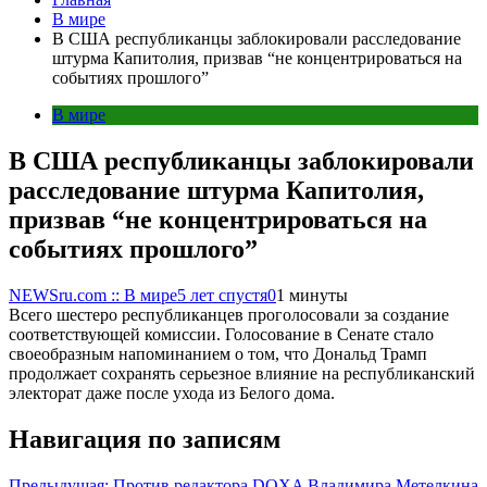
В мире
В США республиканцы заблокировали расследование
штурма Капитолия, призвав “не концентрироваться на
событиях прошлого”
В мире
В США республиканцы заблокировали
расследование штурма Капитолия,
призвав “не концентрироваться на
событиях прошлого”
NEWSru.com :: В мире
5 лет спустя
0
1 минуты
Всего шестеро республиканцев проголосовали за создание
соответствующей комиссии. Голосование в Сенате стало
своеобразным напоминанием о том, что Дональд Трамп
продолжает сохранять серьезное влияние на республиканский
электорат даже после ухода из Белого дома.
Навигация по записям
Предыдущая:
Против редактора DOXA Владимира Метелкина