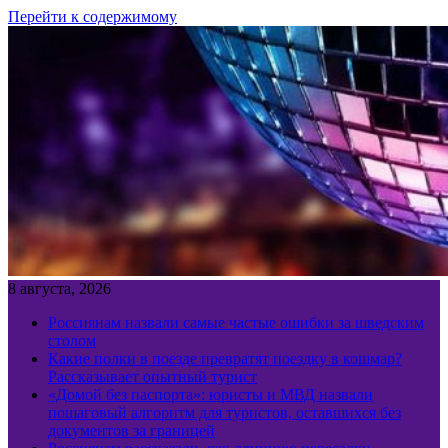
Перейти к содержимому
8 августа, 2026
Россиянам назвали самые частые ошибки за шведским
столом
Какие полки в поезде превратят поездку в кошмар?
Рассказывает опытный турист
«Домой без паспорта»: юристы и МВД назвали
пошаговый алгоритм для туристов, оставшихся без
документов за границей