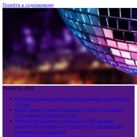
Перейти к содержимому
9 августа, 2026
Россиянам назвали самые частые ошибки за шведским
столом
Какие полки в поезде превратят поездку в кошмар?
Рассказывает опытный турист
«Домой без паспорта»: юристы и МВД назвали
пошаговый алгоритм для туристов, оставшихся без
документов за границей