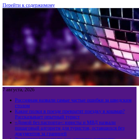
Перейти к содержимому
7 августа, 2026
Россиянам назвали самые частые ошибки за шведским
столом
Какие полки в поезде превратят поездку в кошмар?
Рассказывает опытный турист
«Домой без паспорта»: юристы и МВД назвали
пошаговый алгоритм для туристов, оставшихся без
документов за границей