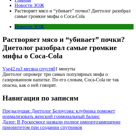
Новости ЗОЖ
Растворяет мясо и “убивает” почки? Диетолог разобрал
самые громкие мифы о Coca-Cola
Новости ЗОЖ
Растворяет мясо и “убивает” почки?
Диетолог разобрал самые громкие
мифы о Coca-Cola
Vse42.ru
3 месяца спустя
0
1 минуты
Диетолог опроверг три самых популярных мифа о
газированном напитке. По его словам, Coca-Cola не так
опасна, как о ней говорят.
Навигация по записям
Предыдущая:
Диетолог Белоусова: клубника поможет
нормализовать женский гормональный баланс
Далее:
В Роскосмосе назвали полное импортозамещение
приоритетом при создании спутников