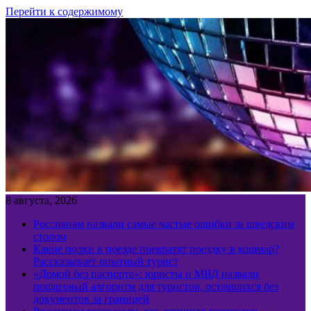
Перейти к содержимому
8 августа, 2026
Россиянам назвали самые частые ошибки за шведским
столом
Какие полки в поезде превратят поездку в кошмар?
Рассказывает опытный турист
«Домой без паспорта»: юристы и МВД назвали
пошаговый алгоритм для туристов, оставшихся без
документов за границей