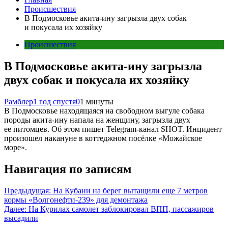
Происшествия
В Подмосковье акита-ину загрызла двух собак
и покусала их хозяйку
Происшествия
В Подмосковье акита-ину загрызла
двух собак и покусала их хозяйку
Рамблер
1 год спустя
0
1 минуты
В Подмосковье находящаяся на свободном выгуле собака
породы акита-ину напала на женщину, загрызла двух
ее питомцев. Об этом пишет Telegram-канал SHOT. Инцидент
произошел накануне в коттеджном посёлке «Можайское
море».
Навигация по записям
Предыдущая:
На Кубани на берег вытащили еще 7 метров
кормы «Волгонефти-239» для демонтажа
Далее:
На Курилах самолет заблокировал ВПП, пассажиров
высадили