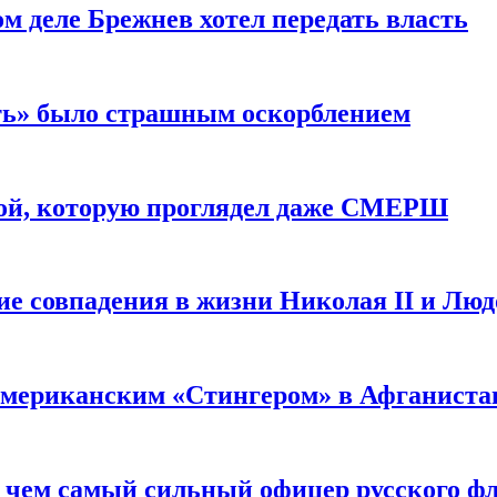
м деле Брежнев хотел передать власть
сть» было страшным оскорблением
ой, которую проглядел даже СМЕРШ
ие совпадения в жизни Николая II и Лю
 американским «Стингером» в Афганиста
: чем самый сильный офицер русского фл