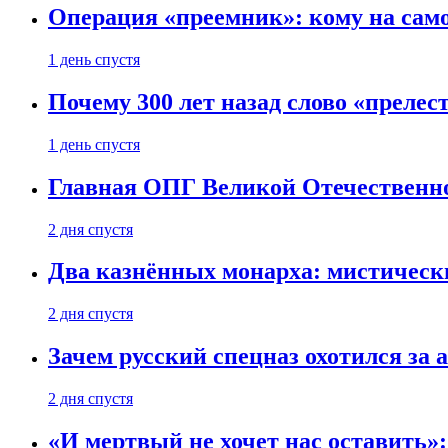
Операция «преемник»: кому на само
1 день спустя
Почему 300 лет назад слово «преле
1 день спустя
Главная ОПГ Великой Отечественн
2 дня спустя
Два казнённых монарха: мистическ
2 дня спустя
Зачем русский спецназ охотился за
2 дня спустя
«И мертвый не хочет нас оставить»