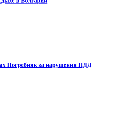
тдыхе в Болгарии
ах Погребняк за нарушения ПДД