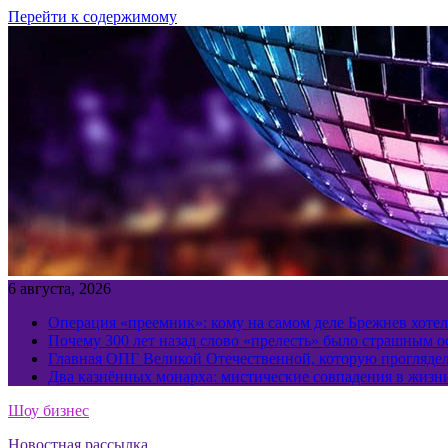
Перейти к содержимому
6 августа, 2026
Операция «преемник»: кому на самом деле Брежнев хотел
Почему 300 лет назад слово «прелесть» было страшным 
Главная ОПГ Великой Отечественной, которую прогляд
Два казнённых монарха: мистические совпадения в жизн
Шоу бизнес
Новостная рассылка