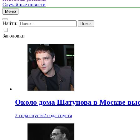
Случайные новости
Меню
Найти:
Заголовки
Около дома Шатунова в Москве выс
2 года спустя
2 года спустя