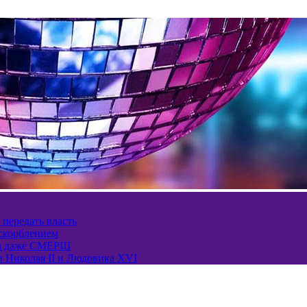
 передать власть
оскорблением
ел даже СМЕРШ
и Николая II и Людовика XVI