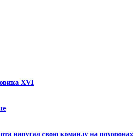
довика XVI
не
ота напугал свою команду на похоронах