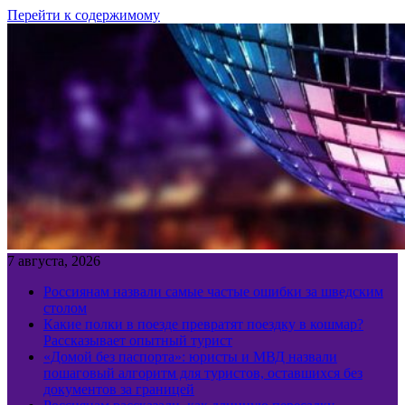
Перейти к содержимому
7 августа, 2026
Россиянам назвали самые частые ошибки за шведским
столом
Какие полки в поезде превратят поездку в кошмар?
Рассказывает опытный турист
«Домой без паспорта»: юристы и МВД назвали
пошаговый алгоритм для туристов, оставшихся без
документов за границей