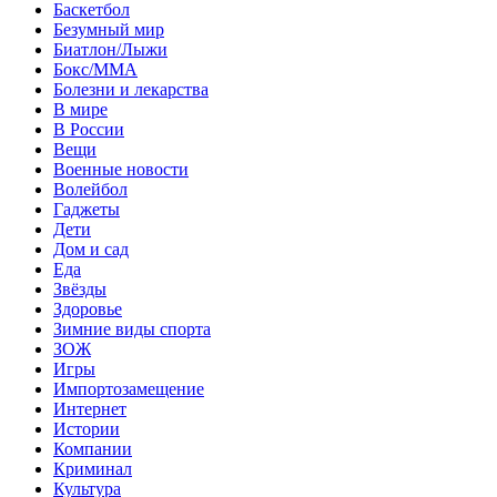
Баскетбол
Безумный мир
Биатлон/Лыжи
Бокс/MMA
Болезни и лекарства
В мире
В России
Вещи
Военные новости
Волейбол
Гаджеты
Дети
Дом и сад
Еда
Звёзды
Здоровье
Зимние виды спорта
ЗОЖ
Игры
Импортозамещение
Интернет
Истории
Компании
Криминал
Культура