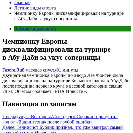
Главная
Летние виды спорта
Чемпионку Европы дисквалифицировали на турнире
в Абу-Даби за укус соперницы
Летние виды спорта
Чемпионку Европы
дисквалифицировали на турнире
в Абу-Даби за укус соперницы
Газета.Ru
8 месяцев спустя
0
1 минуты
Двукратная чемпионка Европы по дзюдо Леа Фонтен была
дисквалифицирована на турнире Большого шлема в Абу-Даби
после поединка первого круга в весовой категории свыше
78 кг. Об этом сообщает «РИА Новости».
Навигация по записям
Предыдущая:
Вратарь «Айлендерс» Сорокин пропустил
гол от «Вашингтона» после грубой ошибки
Далее:
Теннисист Бублик признал, что уже выиграл самый
важный матч у Медведева