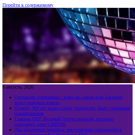
Перейти к содержимому
6 августа, 2026
Операция «преемник»: кому на самом деле Брежнев
хотел передать власть
Почему 300 лет назад слово «прелесть» было страшным
оскорблением
Главная ОПГ Великой Отечественной, которую
проглядел даже СМЕРШ
Два казнённых монарха: мистические совпадения в