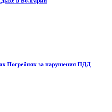
тдыхе в Болгарии
ах Погребняк за нарушения ПДД