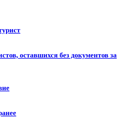
турист
стов, оставшихся без документов за
вие
ранее