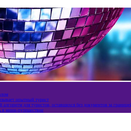
олом
казывает опытный турист
 алгоритм для туристов, оставшихся без документов за границе
ь в мини-путешествие