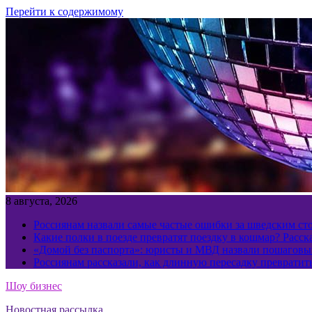
Перейти к содержимому
8 августа, 2026
Россиянам назвали самые частые ошибки за шведским ст
Какие полки в поезде превратят поездку в кошмар? Расс
«Домой без паспорта»: юристы и МВД назвали пошаговый
Россиянам рассказали, как длинную пересадку превратит
Шоу бизнес
Новостная рассылка