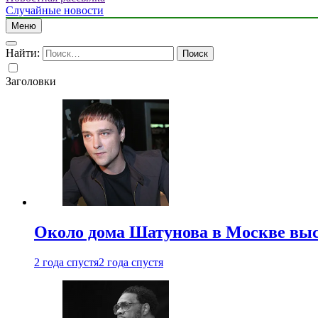
Случайные новости
Меню
Найти:
Заголовки
Около дома Шатунова в Москве выс
2 года спустя
2 года спустя