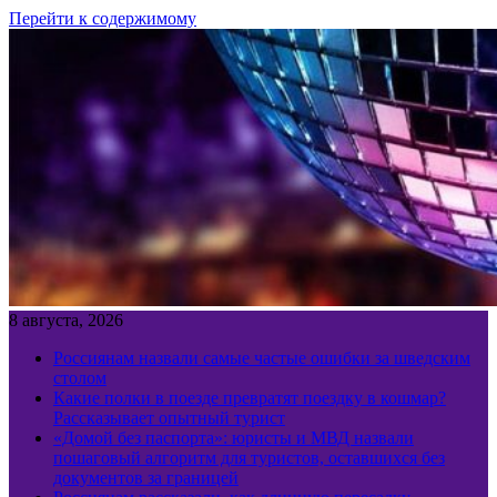
Перейти к содержимому
8 августа, 2026
Россиянам назвали самые частые ошибки за шведским
столом
Какие полки в поезде превратят поездку в кошмар?
Рассказывает опытный турист
«Домой без паспорта»: юристы и МВД назвали
пошаговый алгоритм для туристов, оставшихся без
документов за границей