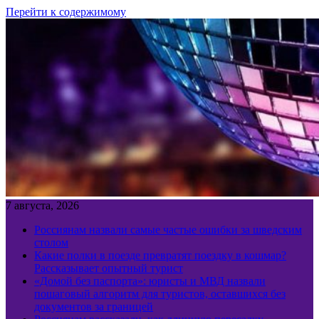
Перейти к содержимому
7 августа, 2026
Россиянам назвали самые частые ошибки за шведским
столом
Какие полки в поезде превратят поездку в кошмар?
Рассказывает опытный турист
«Домой без паспорта»: юристы и МВД назвали
пошаговый алгоритм для туристов, оставшихся без
документов за границей