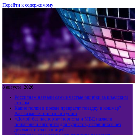
Перейти к содержимому
8 августа, 2026
Россиянам назвали самые частые ошибки за шведским
столом
Какие полки в поезде превратят поездку в кошмар?
Рассказывает опытный турист
«Домой без паспорта»: юристы и МВД назвали
пошаговый алгоритм для туристов, оставшихся без
документов за границей