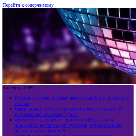
Перейти к содержимому
9 августа, 2026
Россиянам назвали самые частые ошибки за шведским
столом
Какие полки в поезде превратят поездку в кошмар?
Рассказывает опытный турист
«Домой без паспорта»: юристы и МВД назвали
пошаговый алгоритм для туристов, оставшихся без
документов за границей