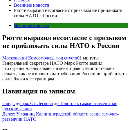
Военные новости
Рютте выразил несогласие с призывом не приближать
силы НАТО к России
Военные новости
Рютте выразил несогласие с призывом
не приближать силы НАТО к России
Московский Комсомолец
1 год спустя
0
1 минуты
Генеральный секретарь НАТО Марк Рютте заявил,
что страны-члены альянса имеют право самостоятельно
решать, как реагировать на требования России не приближать
силы блока к ее границам.
Навигация по записям
Предыдущая:
От Лескова до Толстого: самые знаменитые
русские левши
Далее:
У границ Калининградской области завис самолет-
разведчик НАТО