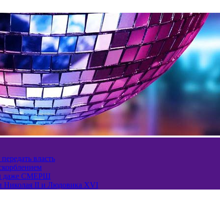
 передать власть
оскорблением
ел даже СМЕРШ
и Николая II и Людовика XVI