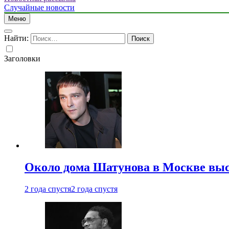
Случайные новости
Меню
Найти:
Заголовки
Около дома Шатунова в Москве выс
2 года спустя
2 года спустя