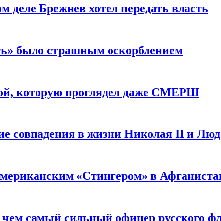
м деле Брежнев хотел передать власть
сть» было страшным оскорблением
ой, которую проглядел даже СМЕРШ
ие совпадения в жизни Николая II и Лю
 американским «Стингером» в Афганиста
: чем самый сильный офицер русского фл