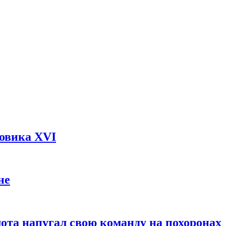
довика XVI
не
ота напугал свою команду на похоронах