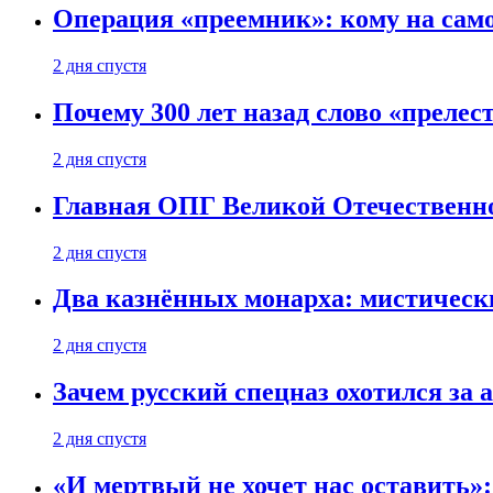
Операция «преемник»: кому на само
2 дня спустя
Почему 300 лет назад слово «преле
2 дня спустя
Главная ОПГ Великой Отечественн
2 дня спустя
Два казнённых монарха: мистическ
2 дня спустя
Зачем русский спецназ охотился за
2 дня спустя
«И мертвый не хочет нас оставить»