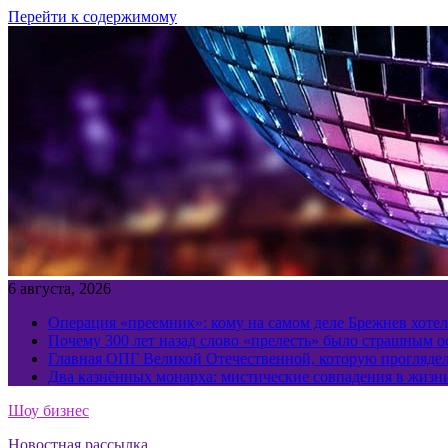
Перейти к содержимому
6 августа, 2026
Операция «преемник»: кому на самом деле Брежнев хотел
Почему 300 лет назад слово «прелесть» было страшным 
Главная ОПГ Великой Отечественной, которую прогляд
Два казнённых монарха: мистические совпадения в жизн
Шоу бизнес
Новостная рассылка