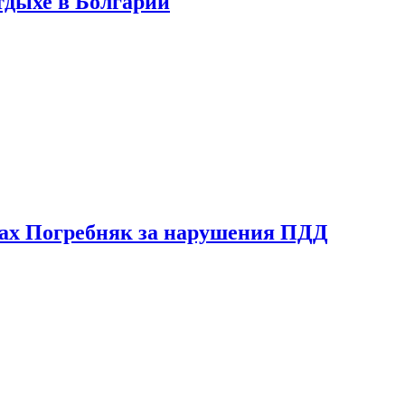
тдыхе в Болгарии
ах Погребняк за нарушения ПДД