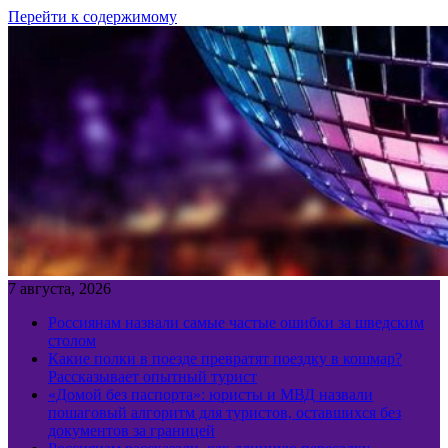
Перейти к содержимому
7 августа, 2026
Россиянам назвали самые частые ошибки за шведским
столом
Какие полки в поезде превратят поездку в кошмар?
Рассказывает опытный турист
«Домой без паспорта»: юристы и МВД назвали
пошаговый алгоритм для туристов, оставшихся без
документов за границей