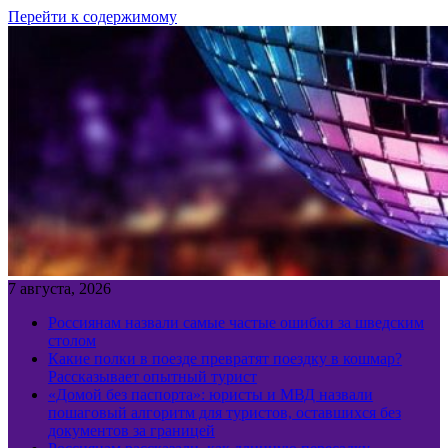
Перейти к содержимому
7 августа, 2026
Россиянам назвали самые частые ошибки за шведским
столом
Какие полки в поезде превратят поездку в кошмар?
Рассказывает опытный турист
«Домой без паспорта»: юристы и МВД назвали
пошаговый алгоритм для туристов, оставшихся без
документов за границей