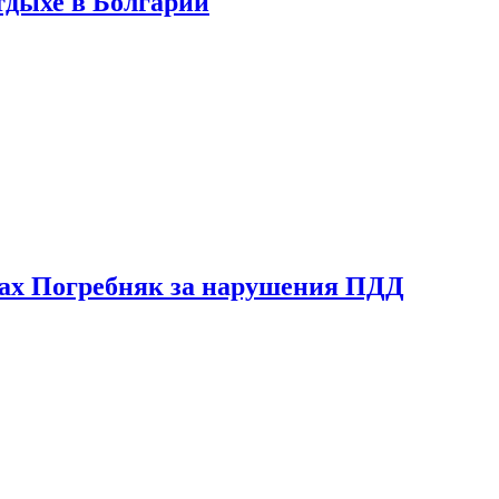
тдыхе в Болгарии
ах Погребняк за нарушения ПДД