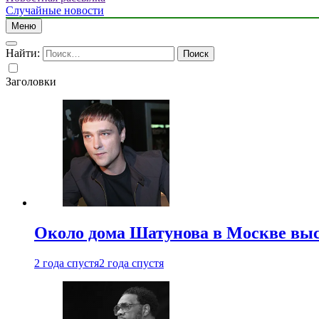
Случайные новости
Меню
Найти:
Заголовки
Около дома Шатунова в Москве выс
2 года спустя
2 года спустя