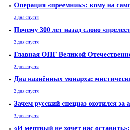
Операция «преемник»: кому на само
2 дня спустя
Почему 300 лет назад слово «преле
2 дня спустя
Главная ОПГ Великой Отечественн
2 дня спустя
Два казнённых монарха: мистическ
2 дня спустя
Зачем русский спецназ охотился за
3 дня спустя
«И мертвый не хочет нас оставить»