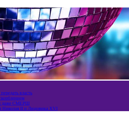
 передать власть
оскорблением
ел даже СМЕРШ
и Николая II и Людовика XVI