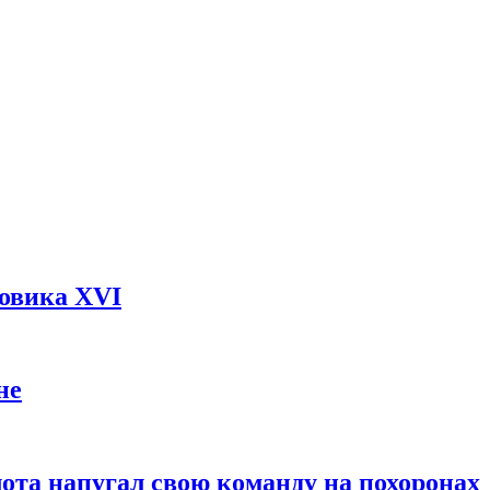
довика XVI
не
ота напугал свою команду на похоронах