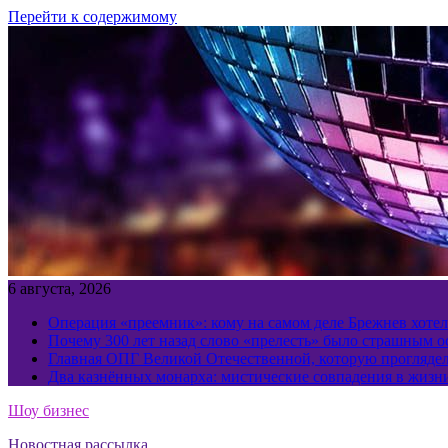
Перейти к содержимому
6 августа, 2026
Операция «преемник»: кому на самом деле Брежнев хотел
Почему 300 лет назад слово «прелесть» было страшным 
Главная ОПГ Великой Отечественной, которую прогляд
Два казнённых монарха: мистические совпадения в жизн
Шоу бизнес
Новостная рассылка