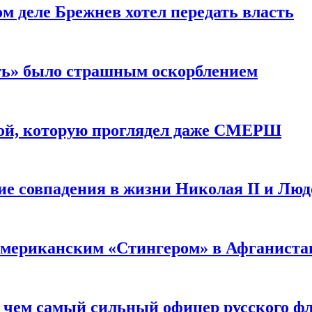
м деле Брежнев хотел передать власть
сть» было страшным оскорблением
ой, которую проглядел даже СМЕРШ
ие совпадения в жизни Николая II и Лю
 американским «Стингером» в Афганиста
: чем самый сильный офицер русского фл