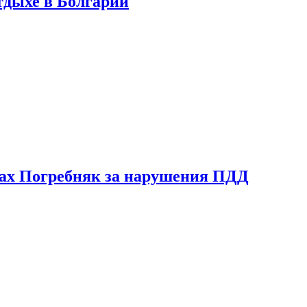
тдыхе в Болгарии
ах Погребняк за нарушения ПДД