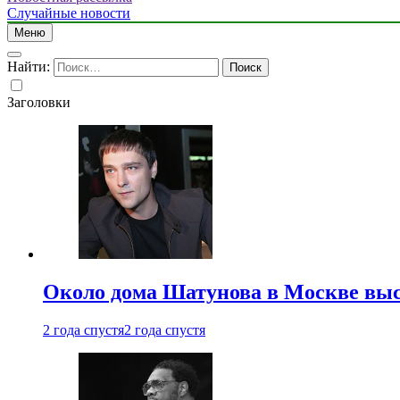
Случайные новости
Меню
Найти:
Заголовки
Около дома Шатунова в Москве выс
2 года спустя
2 года спустя