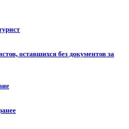
турист
стов, оставшихся без документов за
вие
ранее