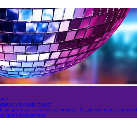
олом
казывает опытный турист
 алгоритм для туристов, оставшихся без документов за границе
ь в мини-путешествие