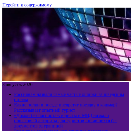
Перейти к содержимому
8 августа, 2026
Россиянам назвали самые частые ошибки за шведским
столом
Какие полки в поезде превратят поездку в кошмар?
Рассказывает опытный турист
«Домой без паспорта»: юристы и МВД назвали
пошаговый алгоритм для туристов, оставшихся без
документов за границей