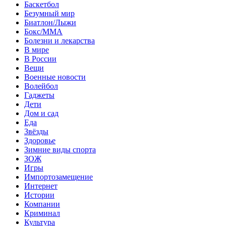
Баскетбол
Безумный мир
Биатлон/Лыжи
Бокс/MMA
Болезни и лекарства
В мире
В России
Вещи
Военные новости
Волейбол
Гаджеты
Дети
Дом и сад
Еда
Звёзды
Здоровье
Зимние виды спорта
ЗОЖ
Игры
Импортозамещение
Интернет
Истории
Компании
Криминал
Культура