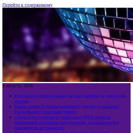
Перейти к содержимому
8 августа, 2026
Россиянам назвали самые частые ошибки за шведским
столом
Какие полки в поезде превратят поездку в кошмар?
Рассказывает опытный турист
«Домой без паспорта»: юристы и МВД назвали
пошаговый алгоритм для туристов, оставшихся без
документов за границей