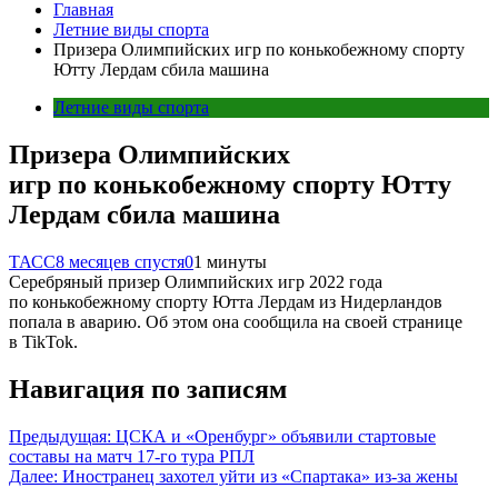
Главная
Летние виды спорта
Призера Олимпийских игр по конькобежному спорту
Ютту Лердам сбила машина
Летние виды спорта
Призера Олимпийских
игр по конькобежному спорту Ютту
Лердам сбила машина
ТАСС
8 месяцев спустя
0
1 минуты
Серебряный призер Олимпийских игр 2022 года
по конькобежному спорту Ютта Лердам из Нидерландов
попала в аварию. Об этом она сообщила на своей странице
в TikTok.
Навигация по записям
Предыдущая:
ЦСКА и «Оренбург» объявили стартовые
составы на матч 17-го тура РПЛ
Далее:
Иностранец захотел уйти из «Спартака» из-за жены