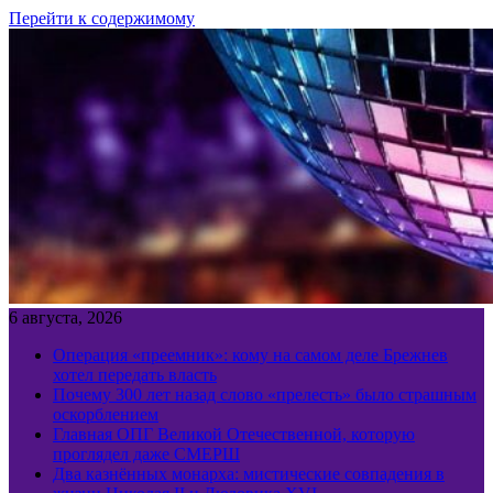
Перейти к содержимому
6 августа, 2026
Операция «преемник»: кому на самом деле Брежнев
хотел передать власть
Почему 300 лет назад слово «прелесть» было страшным
оскорблением
Главная ОПГ Великой Отечественной, которую
проглядел даже СМЕРШ
Два казнённых монарха: мистические совпадения в