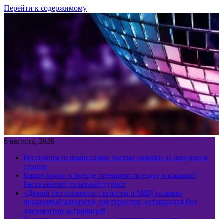
Перейти к содержимому
8 августа, 2026
Россиянам назвали самые частые ошибки за шведским
столом
Какие полки в поезде превратят поездку в кошмар?
Рассказывает опытный турист
«Домой без паспорта»: юристы и МВД назвали
пошаговый алгоритм для туристов, оставшихся без
документов за границей