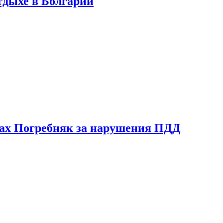
тдыхе в Болгарии
ах Погребняк за нарушения ПДД