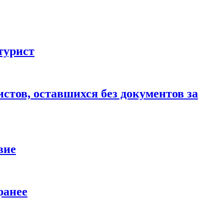
турист
стов, оставшихся без документов за
вие
ранее