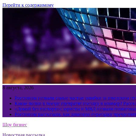
Перейти к содержимому
8 августа, 2026
Россиянам назвали самые частые ошибки за шведским ст
Какие полки в поезде превратят поездку в кошмар? Расс
«Домой без паспорта»: юристы и МВД назвали пошаговый
Россиянам рассказали, как длинную пересадку превратит
Шоу бизнес
Новостная рассылка