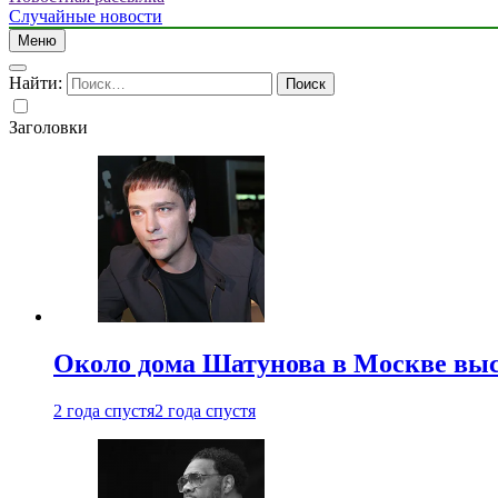
Случайные новости
Меню
Найти:
Заголовки
Около дома Шатунова в Москве выс
2 года спустя
2 года спустя