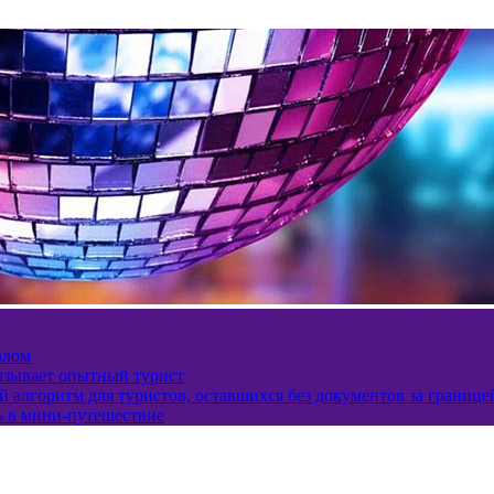
олом
казывает опытный турист
 алгоритм для туристов, оставшихся без документов за границе
ь в мини-путешествие