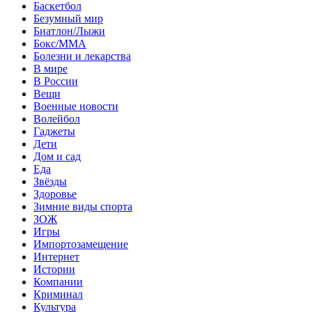
Баскетбол
Безумный мир
Биатлон/Лыжи
Бокс/MMA
Болезни и лекарства
В мире
В России
Вещи
Военные новости
Волейбол
Гаджеты
Дети
Дом и сад
Еда
Звёзды
Здоровье
Зимние виды спорта
ЗОЖ
Игры
Импортозамещение
Интернет
Истории
Компании
Криминал
Культура