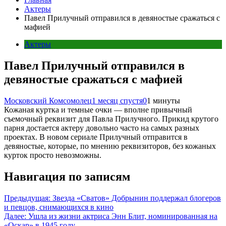
Актеры
Павел Прилучный отправился в девяностые сражаться с
мафией
Актеры
Павел Прилучный отправился в
девяностые сражаться с мафией
Московский Комсомолец
1 месяц спустя
0
1 минуты
Кожаная куртка и темные очки — вполне привычный
съемочный реквизит для Павла Прилучного. Прикид крутого
парня достается актеру довольно часто на самых разных
проектах. В новом сериале Прилучный отправится в
девяностые, которые, по мнению реквизиторов, без кожаных
курток просто невозможны.
Навигация по записям
Предыдущая:
Звезда «Сватов» Добрынин поддержал блогеров
и певцов, снимающихся в кино
Далее:
Ушла из жизни актриса Энн Блит, номинированная на
«Оскар» в 1945 году