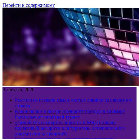
Перейти к содержимому
9 августа, 2026
Россиянам назвали самые частые ошибки за шведским
столом
Какие полки в поезде превратят поездку в кошмар?
Рассказывает опытный турист
«Домой без паспорта»: юристы и МВД назвали
пошаговый алгоритм для туристов, оставшихся без
документов за границей