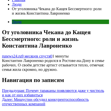
Люди
От уголовника Чекана до Кащея Бессмертного: роли
и жизнь Константина Лавроненко
Люди
От уголовника Чекана до Кащея
Бессмертного: роли и жизнь
Константина Лавроненко
runews24.ru
9 месяцев спустя
0
1 минуты
Константин Лавроненко родился в Ростове-на-Дону в семье
рабочих. О своём детстве артист отзывается тепло, отмечая:
семья жила скромно, но дружно.
Навигация по записям
Предыдущая:
Почему тараканы появляются даже у чистюль
и как от них избавиться
Далее:
Мишустин обсудил конкурентоспособность
отечественных компаний