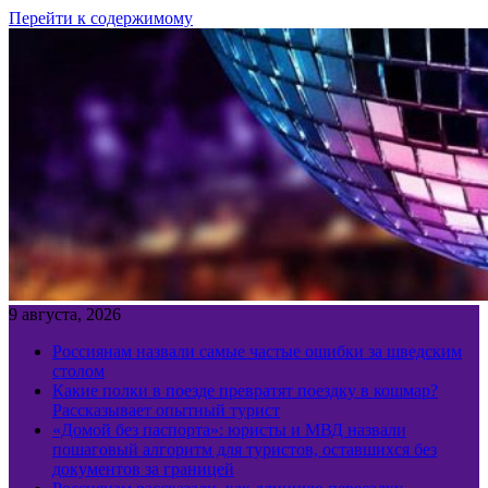
Перейти к содержимому
9 августа, 2026
Россиянам назвали самые частые ошибки за шведским
столом
Какие полки в поезде превратят поездку в кошмар?
Рассказывает опытный турист
«Домой без паспорта»: юристы и МВД назвали
пошаговый алгоритм для туристов, оставшихся без
документов за границей