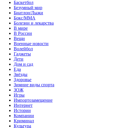
Баскетбол
Безумный мир
Биатлон/Лыжи
Бокс/MMA
Болезни и лекарства
В мире
В России
Вещи
Военные новости
Волейбол
Гаджеты
Дети
Дом и сад
Еда
Звёзды
Здоровье
Зимние виды спорта
ЗОЖ
Игры
Импортозамещение
Интернет
Истории
Компании
Криминал
Культура