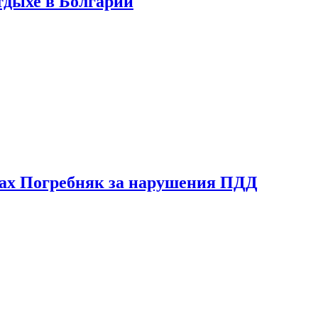
тдыхе в Болгарии
ах Погребняк за нарушения ПДД