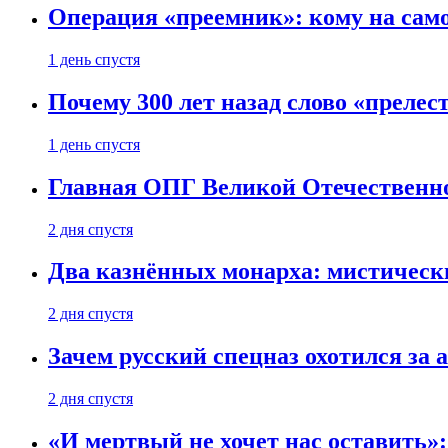
Операция «преемник»: кому на само
1 день спустя
Почему 300 лет назад слово «преле
1 день спустя
Главная ОПГ Великой Отечественн
2 дня спустя
Два казнённых монарха: мистическ
2 дня спустя
Зачем русский спецназ охотился за
2 дня спустя
«И мертвый не хочет нас оставить»