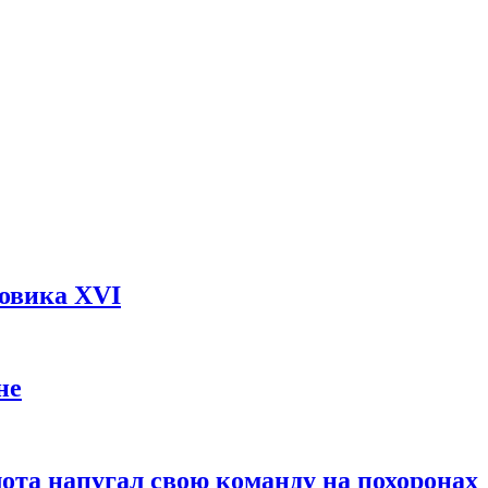
довика XVI
не
ота напугал свою команду на похоронах