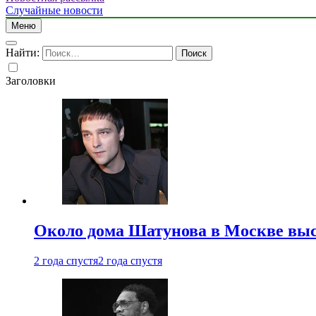
Случайные новости
Меню
Найти:
Заголовки
Около дома Шатунова в Москве выс
2 года спустя
2 года спустя