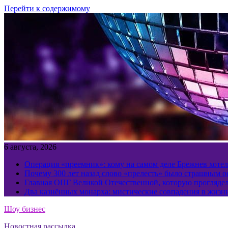
Перейти к содержимому
6 августа, 2026
Операция «преемник»: кому на самом деле Брежнев хотел
Почему 300 лет назад слово «прелесть» было страшным 
Главная ОПГ Великой Отечественной, которую прогляд
Два казнённых монарха: мистические совпадения в жизн
Шоу бизнес
Новостная рассылка