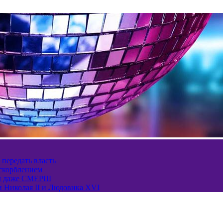
 передать власть
оскорблением
ел даже СМЕРШ
и Николая II и Людовика XVI