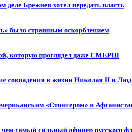
м деле Брежнев хотел передать власть
сть» было страшным оскорблением
ой, которую проглядел даже СМЕРШ
ие совпадения в жизни Николая II и Лю
 американским «Стингером» в Афганиста
: чем самый сильный офицер русского фл