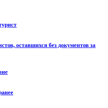
турист
стов, оставшихся без документов за
вие
ранее