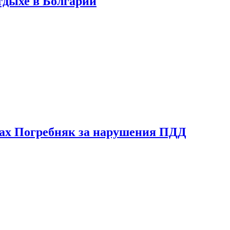
тдыхе в Болгарии
ах Погребняк за нарушения ПДД