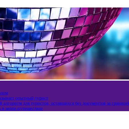
олом
казывает опытный турист
 алгоритм для туристов, оставшихся без документов за границе
ь в мини-путешествие