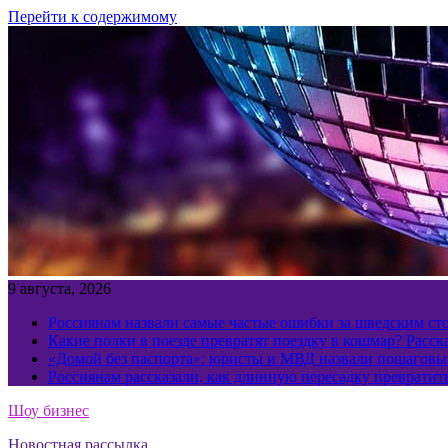
Перейти к содержимому
9 августа, 2026
Россиянам назвали самые частые ошибки за шведским ст
Какие полки в поезде превратят поездку в кошмар? Расс
«Домой без паспорта»: юристы и МВД назвали пошаговый
Россиянам рассказали, как длинную пересадку превратит
Шоу бизнес
Новостная рассылка