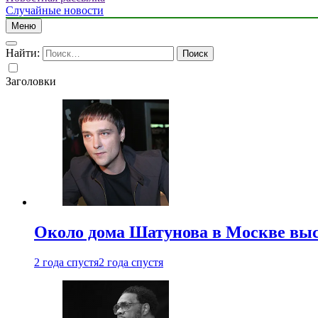
Случайные новости
Меню
Найти:
Заголовки
Около дома Шатунова в Москве выс
2 года спустя
2 года спустя