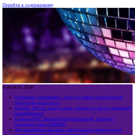
Перейти к содержимому
6 августа, 2026
Операция «преемник»: кому на самом деле Брежнев
хотел передать власть
Почему 300 лет назад слово «прелесть» было страшным
оскорблением
Главная ОПГ Великой Отечественной, которую
проглядел даже СМЕРШ
Два казнённых монарха: мистические совпадения в