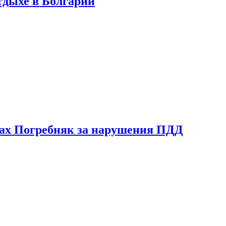
тдыхе в Болгарии
ах Погребняк за нарушения ПДД