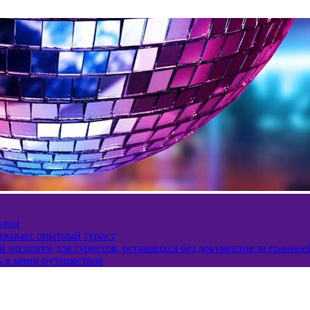
олом
казывает опытный турист
 алгоритм для туристов, оставшихся без документов за границе
ь в мини-путешествие