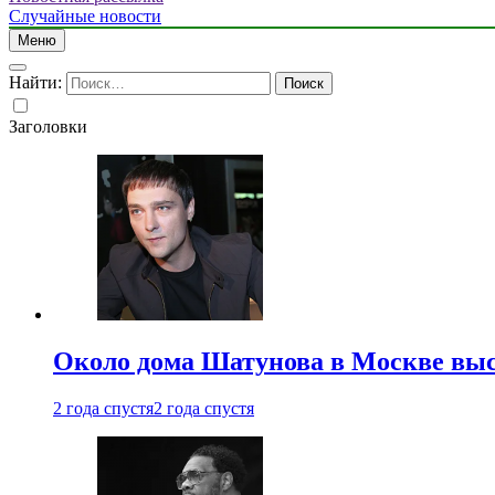
Случайные новости
Меню
Найти:
Заголовки
Около дома Шатунова в Москве выс
2 года спустя
2 года спустя