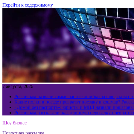
Перейти к содержимому
7 августа, 2026
Россиянам назвали самые частые ошибки за шведским ст
Какие полки в поезде превратят поездку в кошмар? Расс
«Домой без паспорта»: юристы и МВД назвали пошаговый
Россиянам рассказали, как длинную пересадку превратит
Шоу бизнес
Новостная рассылка