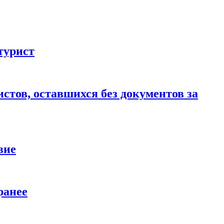
турист
стов, оставшихся без документов за
вие
ранее