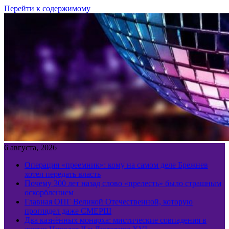
Перейти к содержимому
6 августа, 2026
Операция «преемник»: кому на самом деле Брежнев
хотел передать власть
Почему 300 лет назад слово «прелесть» было страшным
оскорблением
Главная ОПГ Великой Отечественной, которую
проглядел даже СМЕРШ
Два казнённых монарха: мистические совпадения в