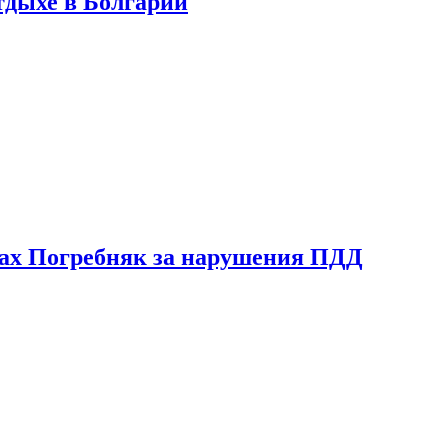
тдыхе в Болгарии
ах Погребняк за нарушения ПДД