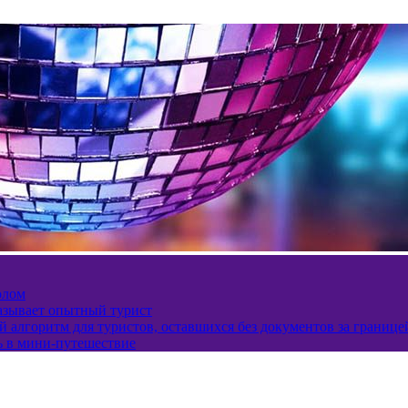
олом
казывает опытный турист
 алгоритм для туристов, оставшихся без документов за границе
ь в мини-путешествие