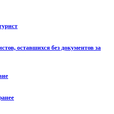
турист
стов, оставшихся без документов за
вие
ранее