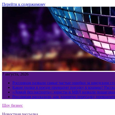
Перейти к содержимому
7 августа, 2026
Россиянам назвали самые частые ошибки за шведским ст
Какие полки в поезде превратят поездку в кошмар? Расс
«Домой без паспорта»: юристы и МВД назвали пошаговый
Россиянам рассказали, как длинную пересадку превратит
Шоу бизнес
Новостная рассылка