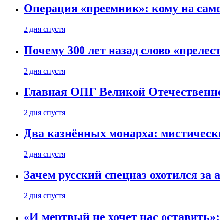
Операция «преемник»: кому на само
2 дня спустя
Почему 300 лет назад слово «преле
2 дня спустя
Главная ОПГ Великой Отечественн
2 дня спустя
Два казнённых монарха: мистическ
2 дня спустя
Зачем русский спецназ охотился за
2 дня спустя
«И мертвый не хочет нас оставить»