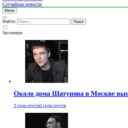
Случайные новости
Меню
Найти:
Заголовки
Около дома Шатунова в Москве выс
2 года спустя
2 года спустя