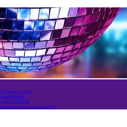
 передать власть
оскорблением
ел даже СМЕРШ
и Николая II и Людовика XVI