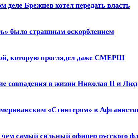
м деле Брежнев хотел передать власть
сть» было страшным оскорблением
ой, которую проглядел даже СМЕРШ
ие совпадения в жизни Николая II и Лю
 американским «Стингером» в Афганиста
: чем самый сильный офицер русского фл