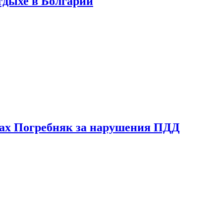
тдыхе в Болгарии
ах Погребняк за нарушения ПДД