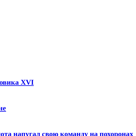
довика XVI
не
ота напугал свою команду на похоронах