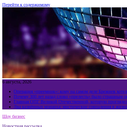
Перейти к содержимому
6 августа, 2026
Операция «преемник»: кому на самом деле Брежнев хотел
Почему 300 лет назад слово «прелесть» было страшным 
Главная ОПГ Великой Отечественной, которую прогляд
Два казнённых монарха: мистические совпадения в жизн
Шоу бизнес
Новостная рассылка