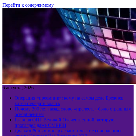
Перейти к содержимому
6 августа, 2026
Операция «преемник»: кому на самом деле Брежнев
хотел передать власть
Почему 300 лет назад слово «прелесть» было страшным
оскорблением
Главная ОПГ Великой Отечественной, которую
проглядел даже СМЕРШ
Два казнённых монарха: мистические совпадения в