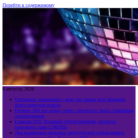
Перейти к содержимому
6 августа, 2026
Операция «преемник»: кому на самом деле Брежнев
хотел передать власть
Почему 300 лет назад слово «прелесть» было страшным
оскорблением
Главная ОПГ Великой Отечественной, которую
проглядел даже СМЕРШ
Два казнённых монарха: мистические совпадения в