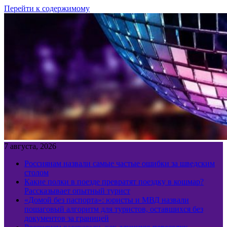
Перейти к содержимому
7 августа, 2026
Россиянам назвали самые частые ошибки за шведским
столом
Какие полки в поезде превратят поездку в кошмар?
Рассказывает опытный турист
«Домой без паспорта»: юристы и МВД назвали
пошаговый алгоритм для туристов, оставшихся без
документов за границей