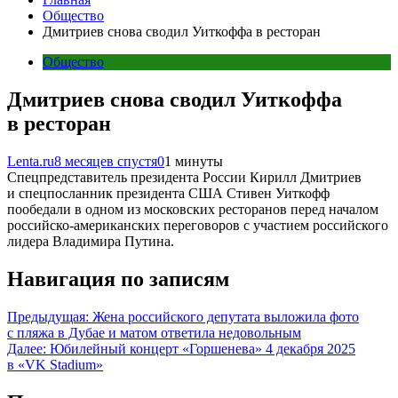
Общество
Дмитриев снова сводил Уиткоффа в ресторан
Общество
Дмитриев снова сводил Уиткоффа
в ресторан
Lenta.ru
8 месяцев спустя
0
1 минуты
Спецпредставитель президента России Кирилл Дмитриев
и спецпосланник президента США Стивен Уиткофф
пообедали в одном из московских ресторанов перед началом
российско-американских переговоров с участием российского
лидера Владимира Путина.
Навигация по записям
Предыдущая:
Жена российского депутата выложила фото
с пляжа в Дубае и матом ответила недовольным
Далее:
Юбилейный концерт «Горшенева» 4 декабря 2025
в «VK Stadium»