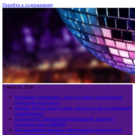
Перейти к содержимому
7 августа, 2026
Операция «преемник»: кому на самом деле Брежнев
хотел передать власть
Почему 300 лет назад слово «прелесть» было страшным
оскорблением
Главная ОПГ Великой Отечественной, которую
проглядел даже СМЕРШ
Два казнённых монарха: мистические совпадения в