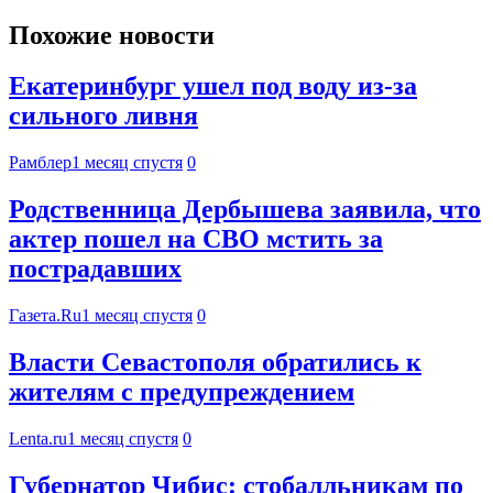
Похожие новости
Екатеринбург ушел под воду из-за
сильного ливня
Рамблер
1 месяц спустя
0
Родственница Дербышева заявила, что
актер пошел на СВО мстить за
пострадавших
Газета.Ru
1 месяц спустя
0
Власти Севастополя обратились к
жителям с предупреждением
Lenta.ru
1 месяц спустя
0
Губернатор Чибис: стобалльникам по