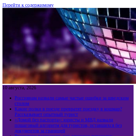
Перейти к содержимому
10 августа, 2026
Россиянам назвали самые частые ошибки за шведским
столом
Какие полки в поезде превратят поездку в кошмар?
Рассказывает опытный турист
«Домой без паспорта»: юристы и МВД назвали
пошаговый алгоритм для туристов, оставшихся без
документов за границей