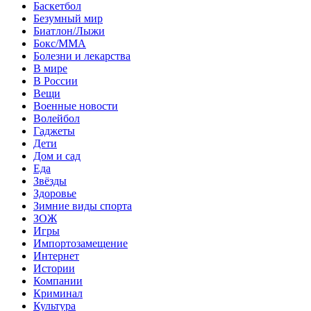
Баскетбол
Безумный мир
Биатлон/Лыжи
Бокс/MMA
Болезни и лекарства
В мире
В России
Вещи
Военные новости
Волейбол
Гаджеты
Дети
Дом и сад
Еда
Звёзды
Здоровье
Зимние виды спорта
ЗОЖ
Игры
Импортозамещение
Интернет
Истории
Компании
Криминал
Культура