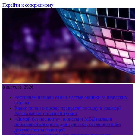
Перейти к содержимому
8 августа, 2026
Россиянам назвали самые частые ошибки за шведским
столом
Какие полки в поезде превратят поездку в кошмар?
Рассказывает опытный турист
«Домой без паспорта»: юристы и МВД назвали
пошаговый алгоритм для туристов, оставшихся без
документов за границей