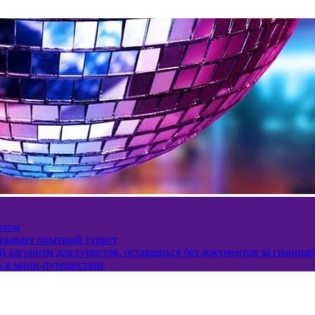
олом
казывает опытный турист
 алгоритм для туристов, оставшихся без документов за границе
ь в мини-путешествие