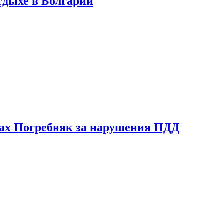
тдыхе в Болгарии
ах Погребняк за нарушения ПДД