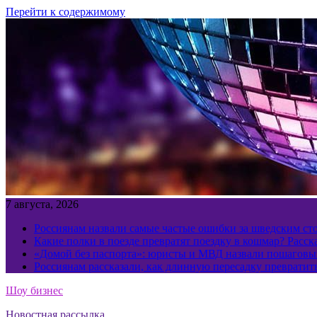
Перейти к содержимому
7 августа, 2026
Россиянам назвали самые частые ошибки за шведским ст
Какие полки в поезде превратят поездку в кошмар? Расс
«Домой без паспорта»: юристы и МВД назвали пошаговый
Россиянам рассказали, как длинную пересадку превратит
Шоу бизнес
Новостная рассылка