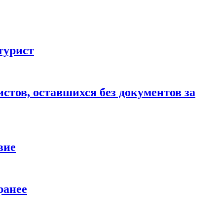
турист
стов, оставшихся без документов за
вие
ранее