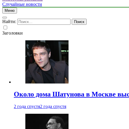
Случайные новости
Меню
Найти:
Заголовки
Около дома Шатунова в Москве выс
2 года спустя
2 года спустя