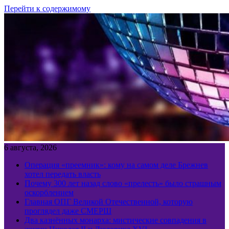
Перейти к содержимому
6 августа, 2026
Операция «преемник»: кому на самом деле Брежнев
хотел передать власть
Почему 300 лет назад слово «прелесть» было страшным
оскорблением
Главная ОПГ Великой Отечественной, которую
проглядел даже СМЕРШ
Два казнённых монарха: мистические совпадения в