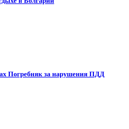
тдыхе в Болгарии
ах Погребняк за нарушения ПДД