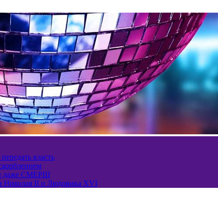
 передать власть
оскорблением
ел даже СМЕРШ
и Николая II и Людовика XVI