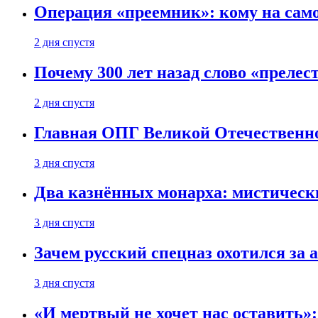
Операция «преемник»: кому на само
2 дня спустя
Почему 300 лет назад слово «преле
2 дня спустя
Главная ОПГ Великой Отечественн
3 дня спустя
Два казнённых монарха: мистическ
3 дня спустя
Зачем русский спецназ охотился за
3 дня спустя
«И мертвый не хочет нас оставить»