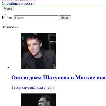
Случайные новости
Меню
Найти:
Заголовки
Около дома Шатунова в Москве выс
2 года спустя
2 года спустя