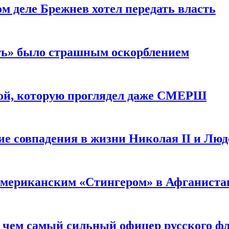
м деле Брежнев хотел передать власть
сть» было страшным оскорблением
ой, которую проглядел даже СМЕРШ
ие совпадения в жизни Николая II и Лю
 американским «Стингером» в Афганиста
: чем самый сильный офицер русского фл