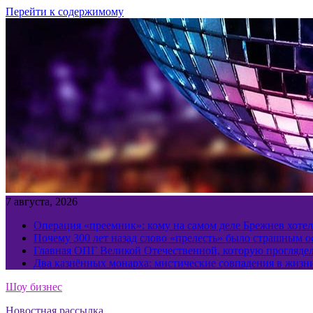
Перейти к содержимому
7 августа, 2026
Операция «преемник»: кому на самом деле Брежнев хотел
Почему 300 лет назад слово «прелесть» было страшным 
Главная ОПГ Великой Отечественной, которую прогляд
Два казнённых монарха: мистические совпадения в жизн
Шоу бизнес
Новостная рассылка