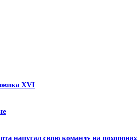
довика XVI
не
ота напугал свою команду на похоронах