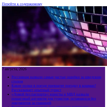
Перейти к содержимому
7 августа, 2026
Россиянам назвали самые частые ошибки за шведским
столом
Какие полки в поезде превратят поездку в кошмар?
Рассказывает опытный турист
«Домой без паспорта»: юристы и МВД назвали
пошаговый алгоритм для туристов, оставшихся без
документов за границей