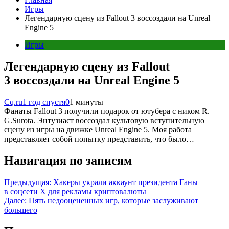
Игры
Легендарную сцену из Fallout 3 воссоздали на Unreal
Engine 5
Игры
Легендарную сцену из Fallout
3 воссоздали на Unreal Engine 5
Cq.ru
1 год спустя
0
1 минуты
Фанаты Fallout 3 получили подарок от ютубера с ником R.
G.Surota. Энтузиаст воссоздал культовую вступительную
сцену из игры на движке Unreal Engine 5. Моя работа
представляет собой попытку представить, что было…
Навигация по записям
Предыдущая:
Хакеры украли аккаунт президента Ганы
в соцсети Х для рекламы криптовалюты
Далее:
Пять недооцененных игр, которые заслуживают
большего